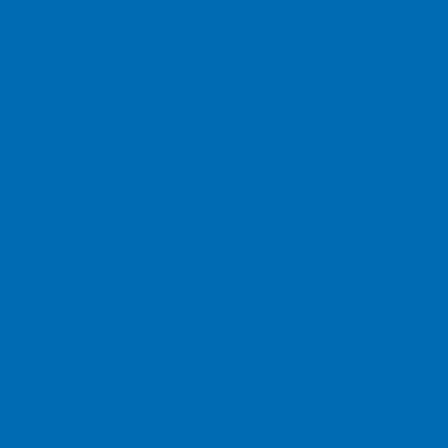
fax
+39 0376 606586
Piazza
degli
Alpini,
2
46044