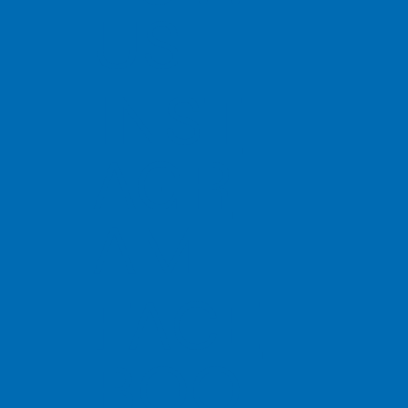
US
INST
AGR
AM
FACE
BOO