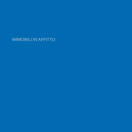
immobiliare Goito (MN)
HOME
IMMOBILI IN VENDITA
IMMOBILI IN AFFITTO
CONTATTACI
TERMS & CONDITIONS
PRIVACY POLICY