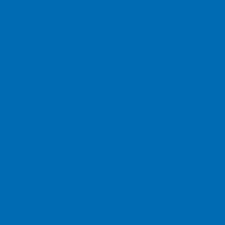
agenzi
amon
docas
a.com
tel
+39 0376 688202