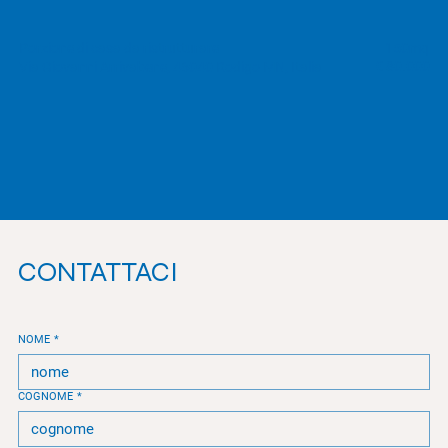
Porzione di casa da ristrutturare
150mq
€ 80.000
Via Giovanni Arrivabene, 46040 Rodigo MN, Italia
CONTATTACI
NOME
*
COGNOME
*