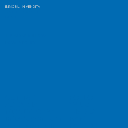
HOME
IMMOBILI IN VENDITA
IMMOBILI IN AFFITTO
CONTATTACI
TERMS & CONDITIONS
PRIVACY POLICY
FOLLO
CONTATTI
W US
AGENZIA
MONDO CASA
INSTAG
RAM
info@agenziam
ondocasa.com
FACEBO