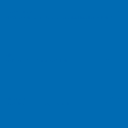
Porzione di casa
160 mq
€ 140.000
Via Circonvallazione, 46040 Gazoldo degli Ippoliti MN, Italia
Villa
150 mq
€ 190.000
Via Roma, 46040 Piubega MN, Italia
Villa singola
260 mq
€ 300.000
Via Molinari, 46040 Rodigo MN, Italia