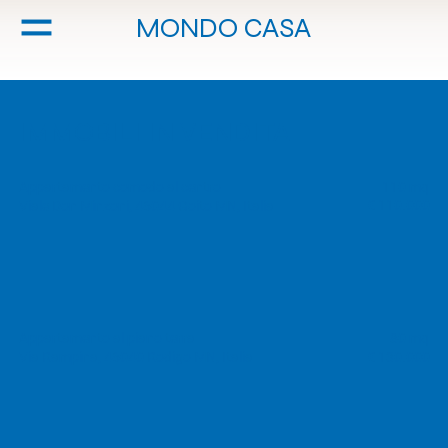
MONDO CASA
IMMOBILI IN VENDITA
Appartamento comodo al centro
110 mq
€ 110.000
Viale Don Minzoni, 46044 Goito MN, Italia
Appartamento al piano terra
80 mq
€ 130.000
Via Rampina, 46040 Rodigo MN, Italia