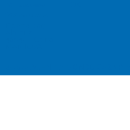
OK
tel
+39 0376 688202
fax
+39 0376 606586
Piazza degli
Alpini, 2
46044 - Goito
MANTOVA
© 2025 AGENZIA MONDO CASA P.IVA