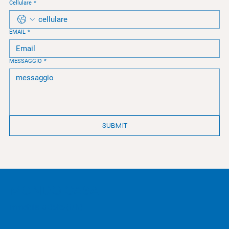
Cellulare
*
EMAIL
*
MESSAGGIO
*
SUBMIT
MONDO CASA
immobiliare Goito (MN)